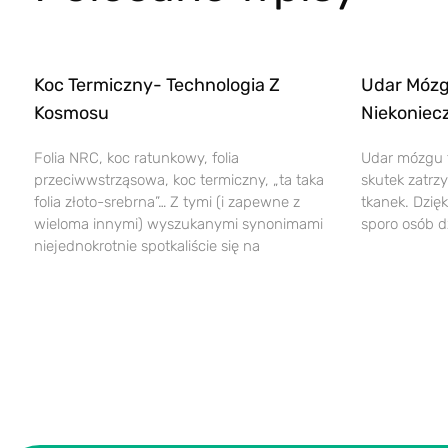
Koc Termiczny- Technologia Z
Udar Mózg
Kosmosu
Niekoniec
Folia NRC, koc ratunkowy, folia
Udar mózgu 
przeciwwstrząsowa, koc termiczny, „ta taka
skutek zatrz
folia złoto-srebrna”… Z tymi (i zapewne z
tkanek. Dzi
wieloma innymi) wyszukanymi synonimami
sporo osób dz
niejednokrotnie spotkaliście się na