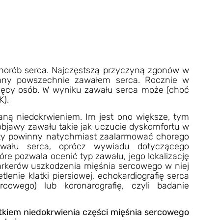
chorób serca. Najczęstszą przyczyną zgonów w
wany powszechnie zawałem serca. Rocznie w
ięcy osób. W wyniku zawału serca może (choć
K).
ną niedokrwieniem. Im jest ono większe, tym
objawy zawału takie jak uczucie dyskomfortu w
poty powinny natychmiast zaalarmować chorego
zawału serca, oprócz wywiadu dotyczącego
óre pozwala ocenić typ zawału, jego lokalizację
markerów uszkodzenia mięśnia sercowego w niej
lenie klatki piersiowej, echokardiografię serca
rcowego) lub koronarografię, czyli badanie
utkiem niedokrwienia części mięśnia sercowego