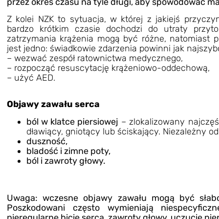
przez okres czasu na tyle długi, aby spowodować ma
Z kolei NZK to sytuacja, w której z jakiejś przyc
bardzo krótkim czasie dochodzi do utraty przyt
zatrzymania krążenia mogą być różne, natomiast p
jest jedno: świadkowie zdarzenia powinni jak najszybc
– wezwać zespół ratownictwa medycznego,
– rozpocząć resuscytację krążeniowo-oddechową,
– użyć AED.
Objawy zawału serca
ból w klatce piersiowej
– zlokalizowany najczęśc
dławiący, gniotący lub ściskający. Niezależny o
duszność,
bladość i zimne poty,
ból i zawroty głowy.
Uwaga: wczesne objawy zawału mogą być słabo
Poszkodowani często wymieniają niespecyficzne 
nieregularne bicie serca, zawroty głowy, uczucie niep