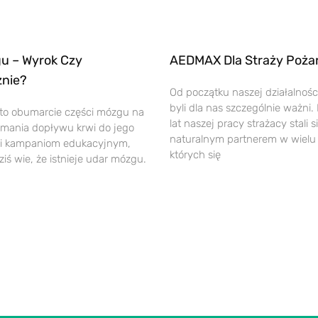
u – Wyrok Czy
AEDMAX Dla Straży Poża
znie?
Od początku naszej działalnośc
byli dla nas szczególnie ważni.
to obumarcie części mózgu na
lat naszej pracy strażacy stali s
ymania dopływu krwi do jego
naturalnym partnerem w wielu 
ęki kampaniom edukacyjnym,
których się
iś wie, że istnieje udar mózgu.