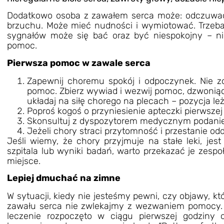
Dodatkowo osoba z zawałem serca może: odczuwać 
brzuchu. Może mieć nudności i wymiotować. Trzeb
sygnałów może się bać oraz być niespokojny – n
pomoc.
Pierwsza pomoc w zawale serca
Zapewnij choremu spokój i odpoczynek. Nie z
pomoc. Zbierz wywiad i wezwij pomoc, dzwoniąc
układaj na siłę chorego na plecach – pozycja 
Poproś kogoś o przyniesienie apteczki pierwszej 
Skonsultuj z dyspozytorem medycznym podanie 
Jeżeli chory straci przytomność i przestanie od
Jeśli wiemy, że chory przyjmuje na stałe leki, je
szpitala lub wyniki badań, warto przekazać je zesp
miejsce.
Lepiej dmuchać na zimne
W sytuacji, kiedy nie jesteśmy pewni, czy objawy, 
zawału serca nie zwlekajmy z wezwaniem pomocy. N
leczenie rozpoczęto w ciągu pierwszej godziny