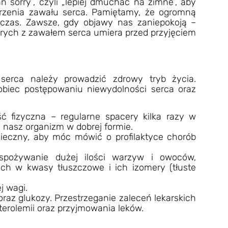
 sorry”, czyli „lepiej dmuchać na zimne”, aby
rzenia zawału serca. Pamiętamy, że ogromną
czas. Zawsze, gdy objawy nas zaniepokoją –
rych z zawałem serca umiera przed przyjęciem
serca należy prowadzić zdrowy tryb życia.
obiec postępowaniu niewydolności serca oraz
ć fizyczna – regularne spacery kilka razy w
 nasz organizm w dobrej formie.
nieczny, aby móc mówić o profilaktyce chorób
, spożywanie dużej ilości warzyw i owoców,
ch w kwasy tłuszczowe i ich izomery (tłuste
j wagi.
 oraz glukozy. Przestrzeganie zaleceń lekarskich
terolemii oraz przyjmowania leków.