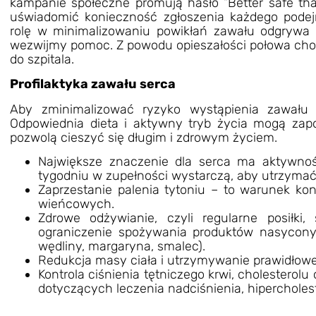
kampanie społeczne promują hasło “Better safe than
uświadomić konieczność zgłoszenia każdego podej
rolę w minimalizowaniu powikłań zawału odgrywa 
wezwijmy pomoc. Z powodu opieszałości połowa cho
do szpitala.
Profilaktyka zawału serca
Aby zminimalizować ryzyko wystąpienia zawału 
Odpowiednia dieta i aktywny tryb życia mogą zap
pozwolą cieszyć się długim i zdrowym życiem.
Największe znaczenie dla serca ma aktywnoś
tygodniu w zupełności wystarczą, aby utrzymać
Zaprzestanie palenia tytoniu – to warunek ko
wieńcowych.
Zdrowe odżywianie, czyli regularne posiłki
ograniczenie spożywania produktów nasycony
wędliny, margaryna, smalec).
Redukcja masy ciała i utrzymywanie prawidłowe
Kontrola ciśnienia tętniczego krwi, cholesterolu
dotyczących leczenia nadciśnienia, hipercholes