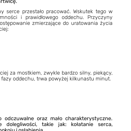
rtwicę.
zyny serce przestało pracować. Wskutek tego w
omności i prawidłowego oddechu. Przyczyny
ostępowanie zmierzające do uratowania życia
iej:
iej za mostkiem, zwykle bardzo silny, piekący,
d fazy oddechu, trwa powyżej kilkunastu minut.
 odczuwalne oraz mało charakterystyczne.
dolegliwości, takie jak: kołatanie serca,
okoju i osłabienia.