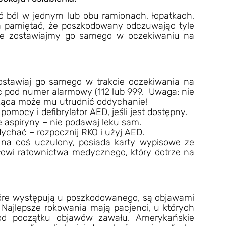
ból w jednym lub obu ramionach, łopatkach,
a pamiętać, że poszkodowany odczuwając tyle
ie zostawiajmy go samego w oczekiwaniu na
ostawiaj go samego w trakcie oczekiwania na
 pod numer alarmowy (112 lub 999. Uwaga: nie
leżąca może mu utrudnić oddychanie!
pomocy i defibrylator AED, jeśli jest dostępny.
aspiryny – nie podawaj leku sam.
dychać – rozpocznij RKO i użyj AED.
st na coś uczulony, posiada karty wypisowe ze
ołowi ratownictwa medycznego, który dotrze na
które występują u poszkodowanego, są objawami
ajlepsze rokowania mają pacjenci, u których
 od początku objawów zawału. Amerykańskie