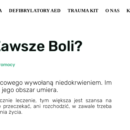
A
DEFIBRYLATORY AED
TRAUMA KIT
O NAS
K
Zawsze Boli?
Pomocy
rcowego wywołaną niedokrwieniem. Im
 jego obszar umiera.
cznie leczenie, tym większa jest szansa na
ę przeczekać, ani rozchodzić, w zawale trzeba
nia życia.