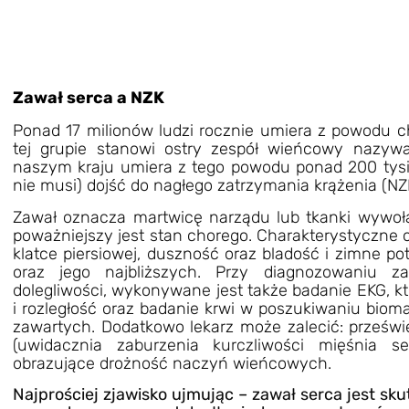
Zawał serca a NZK
Ponad 17 milionów ludzi rocznie umiera z powodu 
tej grupie stanowi ostry zespół wieńcowy nazy
naszym kraju umiera z tego powodu ponad 200 tys
nie musi) dojść do nagłego zatrzymania krążenia (NZ
Zawał oznacza martwicę narządu lub tkanki wywoła
poważniejszy jest stan chorego. Charakterystyczne 
klatce piersiowej, duszność oraz bladość i zimne 
oraz jego najbliższych. Przy diagnozowaniu 
dolegliwości, wykonywane jest także badanie EKG, kt
i rozległość oraz badanie krwi w poszukiwaniu bio
zawartych. Dodatkowo lekarz może zalecić: przeświet
(uwidacznia zaburzenia kurczliwości mięśnia se
obrazujące drożność naczyń wieńcowych.
Najprościej zjawisko ujmując – zawał serca jest sk