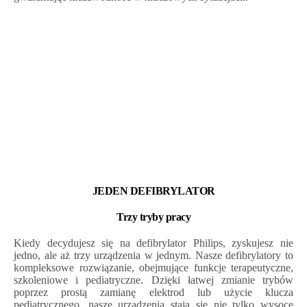
JEDEN DEFIBRYLATOR
Trzy tryby pracy
Kiedy decydujesz się na defibrylator Philips, zyskujesz nie
jedno, ale aż trzy urządzenia w jednym. Nasze defibrylatory to
kompleksowe rozwiązanie, obejmujące funkcje terapeutyczne,
szkoleniowe i pediatryczne. Dzięki łatwej zmianie trybów
poprzez prostą zamianę elektrod lub użycie klucza
pediatrycznego, nasze urządzenia stają się nie tylko wysoce