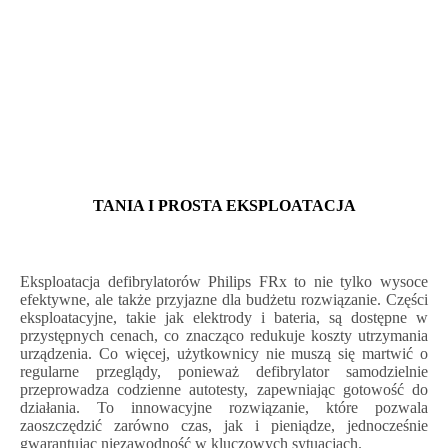
TANIA I PROSTA EKSPLOATACJA
Eksploatacja defibrylatorów Philips FRx to nie tylko wysoce
efektywne, ale także przyjazne dla budżetu rozwiązanie. Części
eksploatacyjne, takie jak elektrody i bateria, są dostępne w
przystępnych cenach, co znacząco redukuje koszty utrzymania
urządzenia. Co więcej, użytkownicy nie muszą się martwić o
regularne przeglądy, ponieważ defibrylator samodzielnie
przeprowadza codzienne autotesty, zapewniając gotowość do
działania. To innowacyjne rozwiązanie, które pozwala
zaoszczędzić zarówno czas, jak i pieniądze, jednocześnie
gwarantując niezawodność w kluczowych sytuacjach.