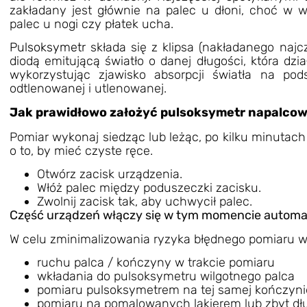
zakładany jest głównie na palec u dłoni, choć w
palec u nogi czy płatek ucha.
Pulsoksymetr
składa się z klipsa (nakładanego naj
diodą emitującą światło o danej długości, która dzia
wykorzystując zjawisko absorpcji światła na po
odtlenowanej i utlenowanej.
Jak prawidłowo założyć pulsoksymetr napalco
Pomiar wykonaj siedząc lub leżąc, po kilku minutach
o to, by mieć czyste ręce.
Otwórz zacisk urządzenia.
Włóż palec między poduszeczki zacisku.
Zwolnij zacisk tak, aby uchwycił palec.
Część urządzeń włączy się w tym momencie automaty
W celu zminimalizowania ryzyka błędnego pomiaru wa
ruchu palca / kończyny w trakcie pomiaru
wkładania do pulsoksymetru wilgotnego palca
pomiaru pulsoksymetrem na tej samej kończynie
pomiaru na pomalowanych lakierem lub zbyt dł