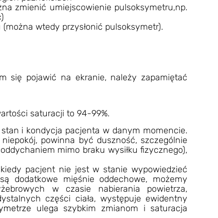
na zmienić umiejscowienie pulsoksymetru,np.
)
(można wtedy przysłonić pulsoksymetr).
 się pojawić na ekranie, należy zapamiętać
rtości saturacji to 94-99%.
o stan i kondycja pacjenta w danym momencie.
niepokój, powinna być duszność, szczególnie
ddychaniem mimo braku wysiłku fizycznego),
iedy pacjent nie jest w stanie wypowiedzieć
 są dodatkowe mięśnie oddechowe, możemy
żebrowych w czasie nabierania powietrza,
dystalnych części ciała, występuje ewidentny
ymetrze
ulega szybkim zmianom i saturacja