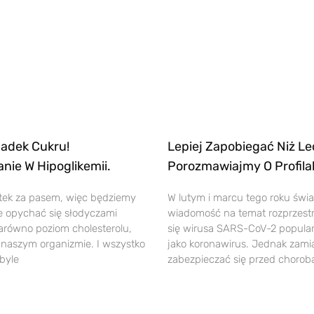
adek Cukru!
Lepiej Zapobiegać Niż Le
ie W Hipoglikemii.​
Porozmawiajmy O Profila
tek za pasem, więc będziemy
W lutym i marcu tego roku świa
ie opychać się słodyczami
wiadomość na temat rozprzest
równo poziom cholesterolu,
się wirusa SARS-CoV-2 popula
w naszym organizmie. I wszystko
jako koronawirus. Jednak zami
byle
zabezpieczać się przed chorob