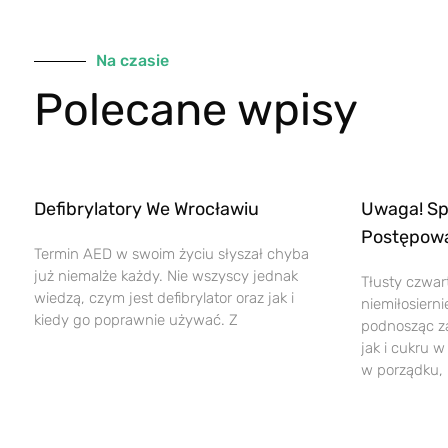
Na czasie
Polecane wpisy
Defibrylatory We Wrocławiu
Uwaga! Sp
Postępowan
Termin AED w swoim życiu słyszał chyba
już niemalże każdy. Nie wszyscy jednak
Tłusty czwar
wiedzą, czym jest defibrylator oraz jak i
niemiłosiern
kiedy go poprawnie używać. Z
podnosząc za
jak i cukru 
w porządku, 