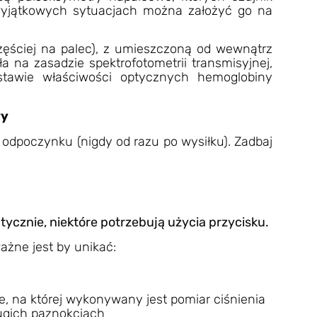
 wyjątkowych sytuacjach można założyć go na
częściej na palec), z umieszczoną od wewnątrz
ła na zasadzie spektrofotometrii transmisyjnej,
dstawie właściwości optycznych hemoglobiny
wy
 odpoczynku (nigdy od razu po wysiłku). Zadbaj
cznie, niektóre potrzebują użycia przycisku.
żne jest by unikać:
, na której wykonywany jest pomiar ciśnienia
ugich paznokciach