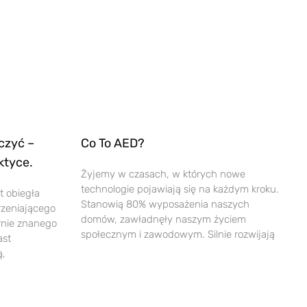
czyć –
Co To AED?
ktyce.
Żyjemy w czasach, w których nowe
technologie pojawiają się na każdym kroku.
t obiegła
Stanowią 80% wyposażenia naszych
rzeniającego
domów, zawładnęły naszym życiem
rnie znanego
społecznym i zawodowym. Silnie rozwijają
ast
ą,