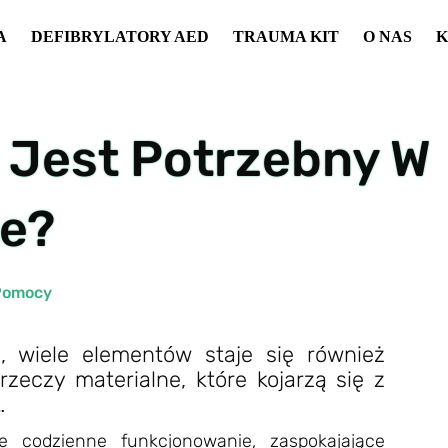
A
DEFIBRYLATORY AED
TRAUMA KIT
O NAS
K
 Jest Potrzebny W
e?
Pomocy
 wiele elementów staje się również
rzeczy materialne, które kojarzą się z
…
e codzienne funkcjonowanie, zaspokajające