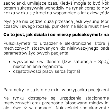
zachcianki, umilające czas. Kiedyś mogła to być Nok
potem sukcesywnie wchodziły na rynek coraz to now
Łezka w oku się kręci na wspomnienia lat dziewięćdz
Myślę że nie będzie dużą przesadą jeśli wysunę teo
czasów i swego rodzaju punktem na liście must have
Co to jest, jak działa i co mierzy pulsoksymetr 
Pulsoksymetr
to urządzenie elektroniczne, które
medycznych stosowanych do nieinwazyjnego badan
parametrów życiowych pacjenta:
wysycenia krwi tlenem (tzw. saturacja – Sp
niedotlenienia organizmu
częstotliwości pracy serca (tętna)
Parametry te są istotne m.in. w przypadku podejrze
Na rynku dostępne są urządzenia stacjonarn
medycznych) oraz przenośne (stosowane między in
ale również w domach). Najczęściej spotykanymi