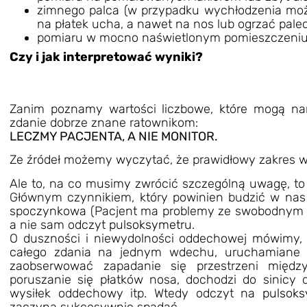
zimnego palca (w przypadku wychłodzenia moż
na płatek ucha, a nawet na nos lub ogrzać palec
pomiaru w mocno naświetlonym pomieszczeniu 
Czy i jak interpretować wyniki?
Zanim poznamy wartości liczbowe, które mogą nam
zdanie dobrze znane ratownikom:
LECZMY PACJENTA, A NIE MONITOR.
Ze źródeł możemy wyczytać, że prawidłowy zakres wa
Ale to, na co musimy zwrócić szczególną uwagę, t
Głównym czynnikiem, który powinien budzić w nas 
spoczynkowa (Pacjent ma problemy ze swobodnym o
a nie sam odczyt
pulsoksymetru
.
O duszności i niewydolności oddechowej mówimy, k
całego zdania na jednym wdechu, uruchamiane
zaobserwować zapadanie się przestrzeni między
poruszanie się płatków nosa, dochodzi do sinicy 
wysiłek oddechowy itp. Wtedy odczyt na
pulsoks
zaczyna sukcesywnie spadać.