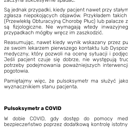
Są jednak przypadki, kiedy pacjent nawet przy stałym 
zgłasza niepokojących objawów. Przykładem taki
(Przewlekłą Obturacyjną Chorobę Płuc) lub palacze z
są fizjologiczne. Nie wymagają wtedy inwazyjne
przypadkach mógłby wręcz im zaszkodzić.
Reasumując, nawet kiedy wynik wskazany przez
pu
ze swoim lekarzem pierwszego kontaktu lub Dyspo
medyczny, który pozwoli na ocenę sytuacji i podjęci
Jeśli pacjent czuje się dobrze, nie występują t
potrzeby podejmowania poważniejszych interwencj
pogotowia.
Pamiętajmy więc, że pulsoksymetr ma służyć jak
wyznacznikiem stanu pacjenta.
Pulsoksymetr a COVID
W dobie COVID, gdy dostęp do pomocy medyc
bezpieczeństwo poprzez dodatkową kontrolę istotn