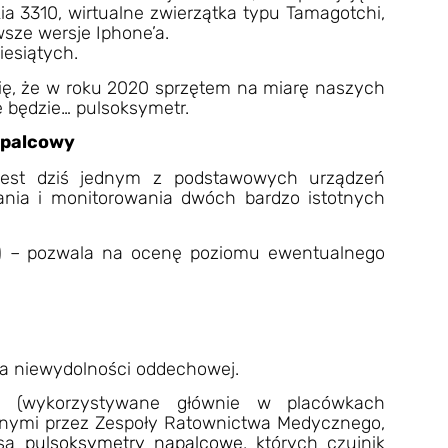
ia 3310, wirtualne zwierzątka typu Tamagotchi,
sze wersje Iphone’a.
iesiątych.
rię, że w roku 2020 sprzętem na miarę naszych
 będzie… pulsoksymetr.
napalcowy
 jest dziś jednym z podstawowych urządzeń
ia i monitorowania dwóch bardzo istotnych
O₂) – pozwala na ocenę poziomu ewentualnego
nia niewydolności oddechowej.
e (wykorzystywane głównie w placówkach
nymi przez Zespoły Ratownictwa Medycznego,
 są
pulsoksymetry napalcowe
, których czujnik