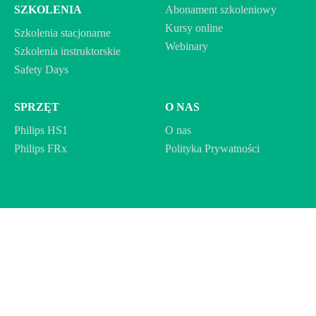
SZKOLENIA
Abonament szkoleniowy
Kursy online
Szkolenia stacjonarne
Webinary
Szkolenia instruktorskie
Safety Days
SPRZĘT
O NAS
Philips HS1
O nas
Philips FRx
Polityka Prywatności