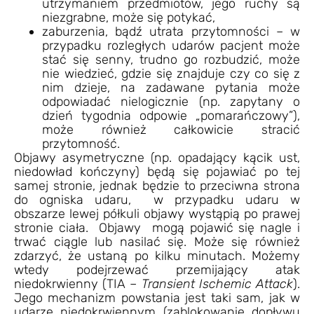
utrzymaniem przedmiotów, jego ruchy są
niezgrabne, może się potykać,
zaburzenia, bądź utrata przytomności – w
przypadku rozległych udarów pacjent może
stać się senny, trudno go rozbudzić, może
nie wiedzieć, gdzie się znajduje czy co się z
nim dzieje, na zadawane pytania może
odpowiadać nielogicznie (np. zapytany o
dzień tygodnia odpowie „pomarańczowy”),
może również całkowicie stracić
przytomność.
Objawy asymetryczne (np. opadający kącik ust,
niedowład kończyny) będą się pojawiać po tej
samej stronie, jednak będzie to przeciwna strona
do ogniska udaru, w przypadku udaru w
obszarze lewej półkuli objawy wystąpią po prawej
stronie ciała. Objawy mogą pojawić się nagle i
trwać ciągle lub nasilać się. Może się również
zdarzyć, że ustaną po kilku minutach. Możemy
wtedy podejrzewać przemijający atak
niedokrwienny (TIA –
Transient Ischemic Attack
).
Jego mechanizm powstania jest taki sam, jak w
udarze niedokrwiennym (zablokowanie dopływu