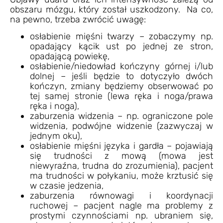
obszaru mózgu, który został uszkodzony. Na co,
na pewno, trzeba zwrócić uwagę:
osłabienie mięśni twarzy – zobaczymy np.
opadający kącik ust po jednej ze stron,
opadającą powiekę,
osłabienie/niedowład kończyny górnej i/lub
dolnej – jeśli będzie to dotyczyło dwóch
kończyn, zmiany będziemy obserwować po
tej samej stronie (lewa ręka i noga/prawa
ręka i noga),
zaburzenia widzenia – np. ograniczone pole
widzenia, podwójne widzenie (zazwyczaj w
jednym oku),
osłabienie mięśni języka i gardła – pojawiają
się trudności z mową (mowa jest
niewyraźna, trudna do zrozumienia), pacjent
ma trudności w połykaniu, może krztusić się
w czasie jedzenia,
zaburzenia równowagi i koordynacji
ruchowej – pacjent nagle ma problemy z
prostymi czynnościami np. ubraniem się,