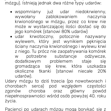
mózgu). Istnieją jednak dwa różne typy udarów:
wspomniany już udar niedokrwienny,
wywołany zablokowaniem naczynia
krwionośnego w mózgu, przez co krew nie
może w wystarczającej ilości dostać się do
jego komórek (stanowi 80% udarów)
udar krwotoczny, potocznie nazywany
wylewem, który jest wynikiem pęknięcia
ściany naczynia krwionośnego i wylewu krwi
z niego. Tu prócz nie zaopatrywania komórek
w potrzebne substancje odżywcze,
dodatkowym problemem staje się
gromadząca się krew, która uszkadza
okoliczne tkanki (stanowi niecałe 20%
udarów).
Udary mózgu to dziś trzecia (po nowotworach i
chorobach serca) pod względem częstości
zgonów choroba oraz główny powód
niepełnosprawności wśród osób powyżej 40. roku
życia.
Pacjenci po udarach mózgu mogą borykać się z