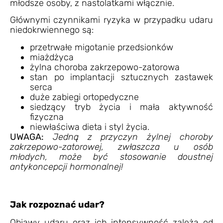
młodsze osoby, z nastolatkami włącznie.
Głównymi czynnikami ryzyka w przypadku udaru
niedokrwiennego są:
przetrwałe migotanie przedsionków
miażdżyca
żylna choroba zakrzepowo-zatorowa
stan po implantacji sztucznych zastawek
serca
duże zabiegi ortopedyczne
siedzący tryb życia i mała aktywność
fizyczna
niewłaściwa dieta i styl życia.
UWAGA:
Jedną z przyczyn żylnej choroby
zakrzepowo-zatorowej, zwłaszcza u osób
młodych, może być stosowanie doustnej
antykoncepcji hormonalnej!
Jak rozpoznać udar?
Objawy udaru oraz ich intensywność zależą od